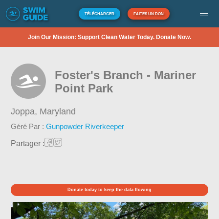
TÉLÉCHARGER
FAITES UN DON
Join Our Mission: Support Clean Water Today. Donate Now.
Foster's Branch - Mariner
Point Park
Joppa,
Maryland
Géré Par :
Gunpowder Riverkeeper
Partager :
Donate today to keep the data flowing