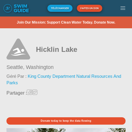
TÉLÉCHARGER
FAITES UN DON
Join Our Mission: Support Clean Water Today. Donate Now.
Hicklin Lake
Seattle,
Washington
Géré Par :
King County Department Natural Resources And
Parks
Partager :
Donate today to keep the data flowing