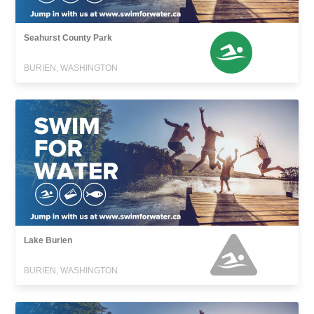
Seahurst County Park
BURIEN, WASHINGTON
Lake Burien
BURIEN, WASHINGTON