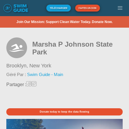
TÉLÉCHARGER
FAITES UN DON
Join Our Mission: Support Clean Water Today. Donate Now.
Marsha P Johnson State
Park
Brooklyn,
New York
Géré Par :
Swim Guide - Main
Partager :
Donate today to keep the data flowing