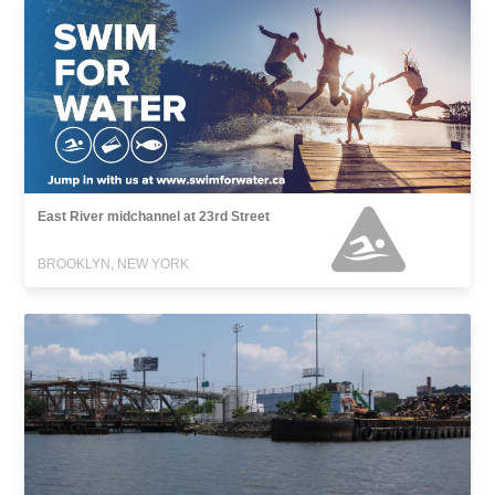
East River midchannel at 23rd Street
BROOKLYN, NEW YORK