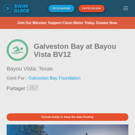
TÉLÉCHARGER
FAITES UN DON
Join Our Mission: Support Clean Water Today. Donate Now.
Galveston Bay at Bayou
Vista BV12
Bayou Vista,
Texas
Géré Par :
Galveston Bay Foundation
Partager :
Donate today to keep the data flowing