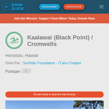
TÉLÉCHARGER
FAITES UN DON
Join Our Mission: Support Clean Water Today. Donate Now.
Kaalawai (Black Point) /
Cromwells
Honolulu,
Hawaii
Géré Par :
Surfrider Foundation - O'ahu Chapter
Partager :
Donate today to keep the data flowing