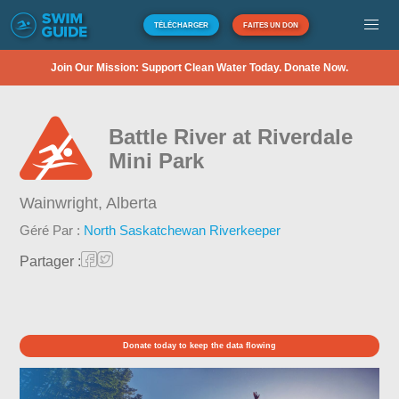
TÉLÉCHARGER
FAITES UN DON
Join Our Mission: Support Clean Water Today. Donate Now.
Battle River at Riverdale
Mini Park
Wainwright,
Alberta
Géré Par :
North Saskatchewan Riverkeeper
Partager :
Donate today to keep the data flowing