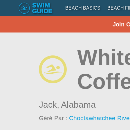
BEACH BASICS
BEACH F
Join 
Whit
Coff
Jack,
Alabama
Géré Par :
Choctawhatchee Rive