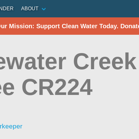
INDER
ABOUT
Our Mission: Support Clean Water Today. Donat
ewater Creek
ee CR224
rkeeper