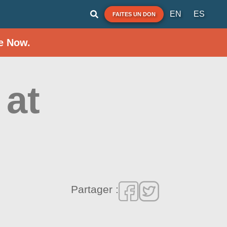
EN
ES
FAITES UN DON
e Now.
 at
Partager :