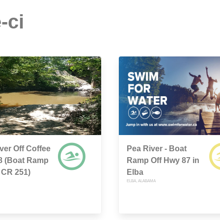
-ci
ver Off Coffee
Pea River - Boat
8 (Boat Ramp
Ramp Off Hwy 87 in
 CR 251)
Elba
ELBA, ALABAMA