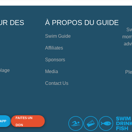
UR DES
À PROPOS DU GUIDE
Sw
Swim Guide
mome
advi
Affiliates
Sponsors
plage
Media
Ple
Contact Us
FAITES UN
 APP
DON