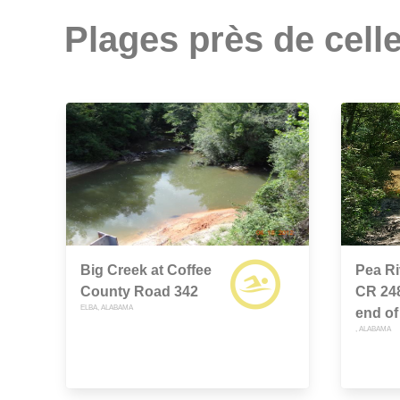
Plages près de celle
Big Creek at Coffee
Pea Ri
County Road 342
CR 24
ELBA, ALABAMA
end of
, ALABAMA