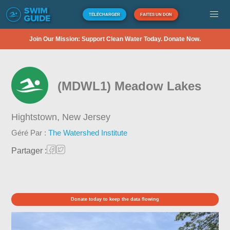
TÉLÉCHARGER
FAITES UN DON
Join Our Mission: Support Clean Water Today. Donate Now.
(MDWL1) Meadow Lakes
Hightstown,
New Jersey
Géré Par :
The Watershed Institute
Partager :
Donate today to keep the data flowing