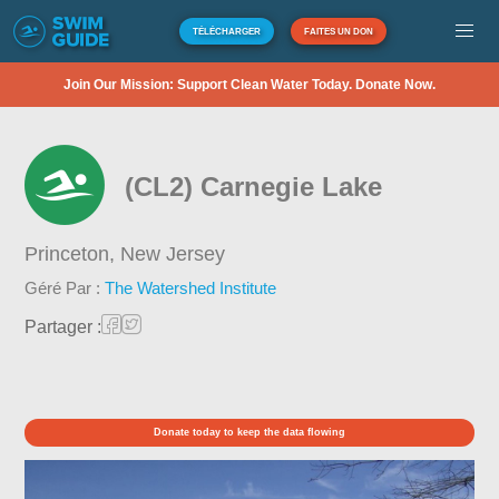
TÉLÉCHARGER
FAITES UN DON
Join Our Mission: Support Clean Water Today. Donate Now.
(CL2) Carnegie Lake
Princeton,
New Jersey
Géré Par :
The Watershed Institute
Partager :
Donate today to keep the data flowing