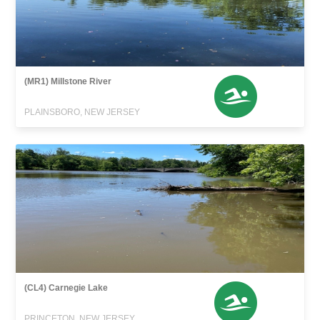
(MR1) Millstone River
PLAINSBORO, NEW JERSEY
(CL4) Carnegie Lake
PRINCETON, NEW JERSEY