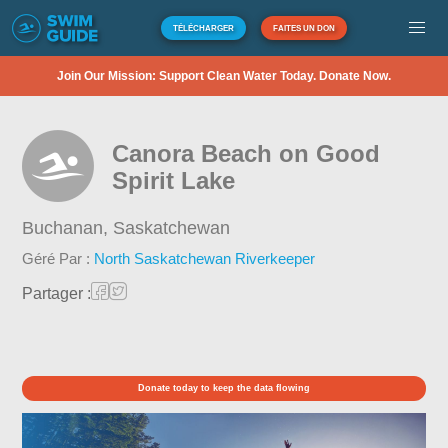
TÉLÉCHARGER
FAITES UN DON
Join Our Mission: Support Clean Water Today. Donate Now.
Canora Beach on Good
Spirit Lake
Buchanan,
Saskatchewan
Géré Par :
North Saskatchewan Riverkeeper
Partager :
Donate today to keep the data flowing