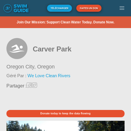
TÉLÉCHARGER
FAITES UN DON
Join Our Mission: Support Clean Water Today. Donate Now.
Carver Park
Oregon City,
Oregon
Géré Par :
We Love Clean Rivers
Partager :
Donate today to keep the data flowing