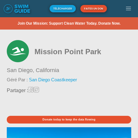
TÉLÉCHARGER
FAITES UN DON
Join Our Mission: Support Clean Water Today. Donate Now.
Mission Point Park
San Diego,
California
Géré Par :
San Diego Coastkeeper
Partager :
Donate today to keep the data flowing