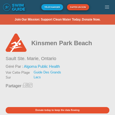
TÉLÉCHARGER
FAITES UN DON
Join Our Mission: Support Clean Water Today. Donate Now.
Kinsmen Park Beach
Sault Ste. Marie,
Ontario
Géré Par :
Algoma Public Health
Guide Des Grands
Voir Cette Plage
Lacs
Sur
Partager :
Donate today to keep the data flowing