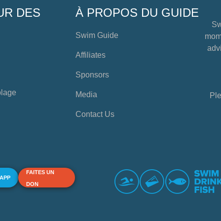
UR DES
À PROPOS DU GUIDE
Sw
Swim Guide
mome
advi
Affiliates
Sponsors
plage
Media
Ple
Contact Us
FAITES UN
 APP
DON