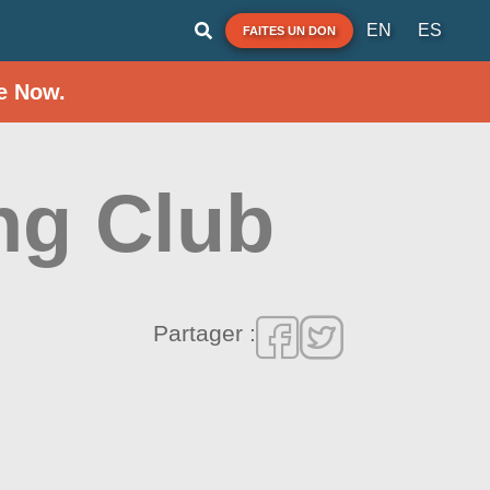
EN
ES
FAITES UN DON
e Now.
ng Club
Partager :