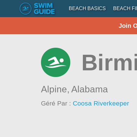
BEACH BASICS
BEACH F
Join 
Birm
Alpine,
Alabama
Géré Par :
Coosa Riverkeeper