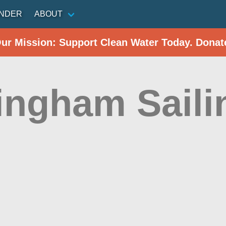
INDER
ABOUT
Our Mission: Support Clean Water Today. Donat
ingham Saili