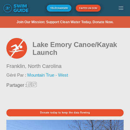
TÉLÉCHARGER
FAITES UN DON
Join Our Mission: Support Clean Water Today. Donate Now.
Lake Emory Canoe/Kayak
Launch
Franklin,
North Carolina
Géré Par :
Mountain True - West
Partager :
Donate today to keep the data flowing