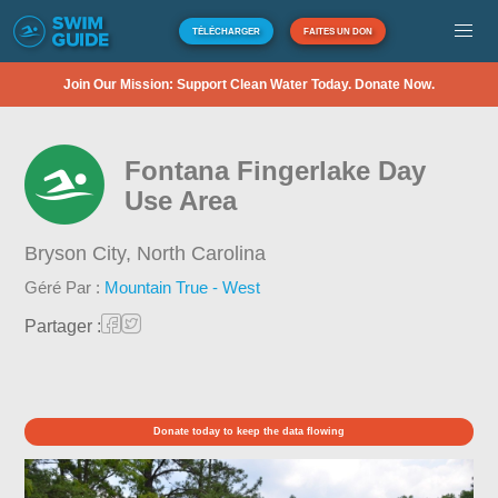
TÉLÉCHARGER
FAITES UN DON
Join Our Mission: Support Clean Water Today. Donate Now.
Fontana Fingerlake Day
Use Area
Bryson City,
North Carolina
Géré Par :
Mountain True - West
Partager :
Donate today to keep the data flowing