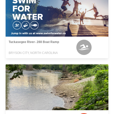
Tuckasegee River- 288 Boat Ramp
BRYSON CITY, NORTH CAROLINA