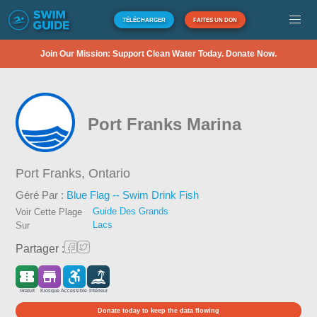
TÉLÉCHARGER
FAITES UN DON
Join Our Mission: Support Clean Water Today. Donate Now.
Port Franks Marina
Port Franks,
Ontario
Géré Par :
Blue Flag -- Swim Drink Fish
Guide Des Grands
Voir Cette Plage
Lacs
Sur
Partager :
Gratuit
Kiosque
Accessible
Intérieur
Donate today to keep the data flowing