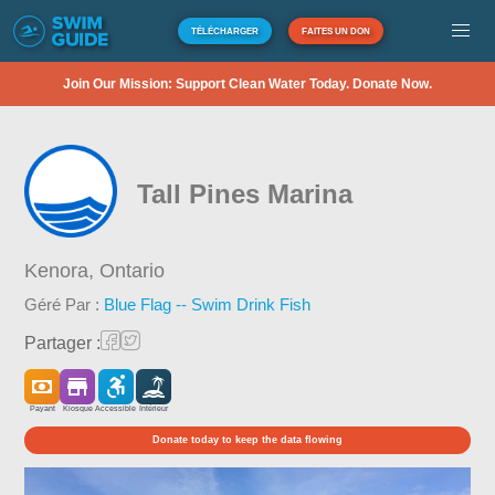
TÉLÉCHARGER
FAITES UN DON
Join Our Mission: Support Clean Water Today. Donate Now.
Tall Pines Marina
Kenora,
Ontario
Géré Par :
Blue Flag -- Swim Drink Fish
Partager :
Payant
Kiosque
Accessible
Intérieur
Donate today to keep the data flowing