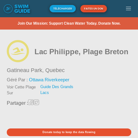
TÉLÉCHARGER
FAITES UN DON
Join Our Mission: Support Clean Water Today. Donate Now.
Lac Philippe, Plage Breton
Gatineau Park,
Quebec
Géré Par :
Ottawa Riverkeeper
Guide Des Grands
Voir Cette Plage
Lacs
Sur
Partager :
Donate today to keep the data flowing