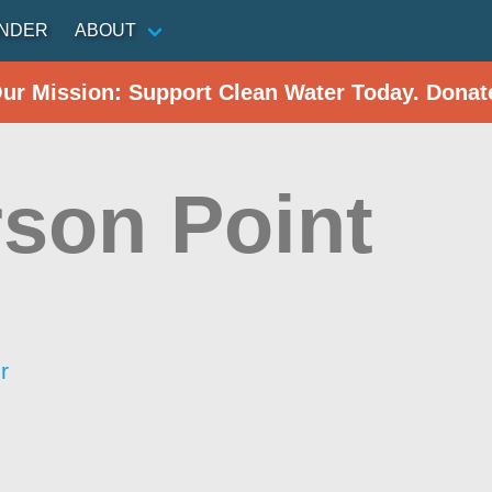
INDER
ABOUT
Our Mission: Support Clean Water Today. Donat
son Point
r