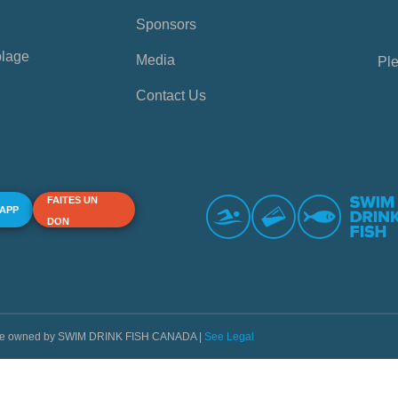
Sponsors
plage
Media
Ple
Contact Us
FAITES UN
 APP
DON
s are owned by SWIM DRINK FISH CANADA |
See Legal