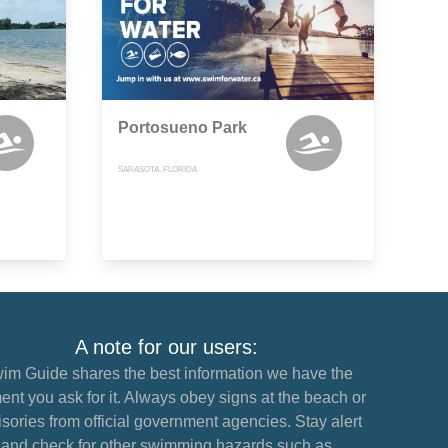
Portosueno Park
SARASOTA, FLORIDA
A note for our users:
im Guide shares the best information we have the
nt you ask for it. Always obey signs at the beach or
sories from official government agencies. Stay alert
and check for other swimming hazards such as