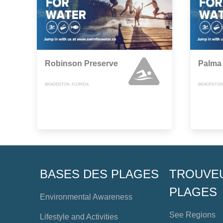
Robinson Preserve
Palma
BRADENTON, FLORIDA
BRADENTON,
BASES DES PLAGES
TROUVE
PLAGES
Environmental Awareness
See Regions
Lifestyle and Activities