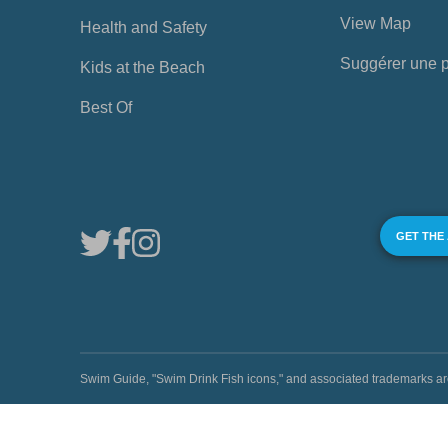
View Map
Health and Safety
Suggérer une 
Kids at the Beach
Best Of
GET THE
Swim Guide, "Swim Drink Fish icons," and associated trademark