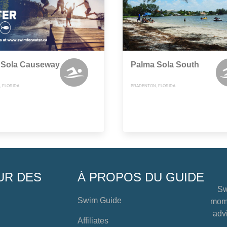
 Sola Causeway
Palma Sola South
 FLORIDA
BRADENTON, FLORIDA
UR DES
À PROPOS DU GUIDE
Sw
Swim Guide
mome
advi
Affiliates