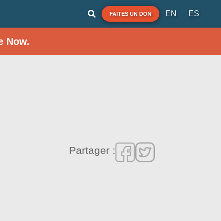
EN
ES
FAITES UN DON
e Now.
Partager :