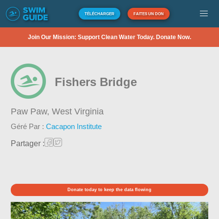
TÉLÉCHARGER
FAITES UN DON
Join Our Mission: Support Clean Water Today. Donate Now.
Fishers Bridge
Paw Paw,
West Virginia
Géré Par :
Cacapon Institute
Partager :
Donate today to keep the data flowing