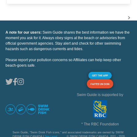
A note for our users:
Swim Guide shares the best information we have the
moment you ask for it. Always obey signs at the beach or advisories from
official government agencies. Stay alert and check for other swimming
hazards such as dangerous currents and tides.
Please report your pollution concerns so Affiliates can help keep other
beach-goers safe.
GET THE APP
FAITES UN DON
Swim Guide is supported by
* The RBC Foundation
Swim Guide, "Swim Drink Fish icons," and associated trademarks are owned by SWIM
DRINK FISH CANADA |
See Legal
© SWIM DRINK FISH CANADA, 2011 - 2026