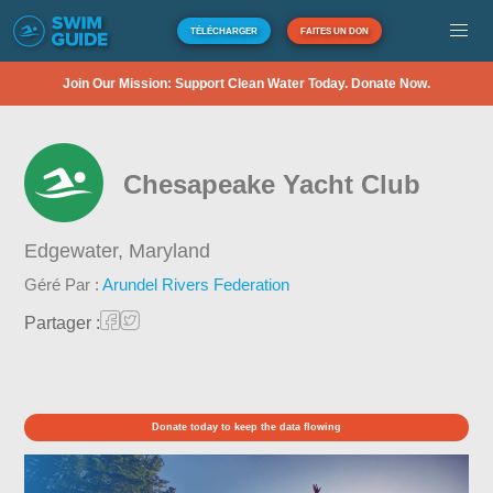
TÉLÉCHARGER
FAITES UN DON
Join Our Mission: Support Clean Water Today. Donate Now.
Chesapeake Yacht Club
Edgewater,
Maryland
Géré Par :
Arundel Rivers Federation
Partager :
Donate today to keep the data flowing