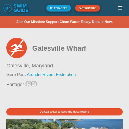
TÉLÉCHARGER
FAITES UN DON
Join Our Mission: Support Clean Water Today. Donate Now.
Galesville Wharf
Galesville,
Maryland
Géré Par :
Arundel Rivers Federation
Partager :
Donate today to keep the data flowing