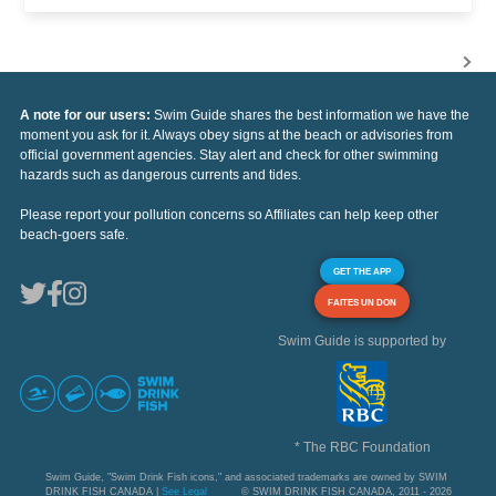
A note for our users:
Swim Guide shares the best information we have the
moment you ask for it. Always obey signs at the beach or advisories from
official government agencies. Stay alert and check for other swimming
hazards such as dangerous currents and tides.
Please report your pollution concerns so Affiliates can help keep other
beach-goers safe.
GET THE APP
FAITES UN DON
Swim Guide is supported by
* The RBC Foundation
Swim Guide, "Swim Drink Fish icons," and associated trademarks are owned by SWIM
DRINK FISH CANADA |
See Legal
© SWIM DRINK FISH CANADA, 2011 - 2026