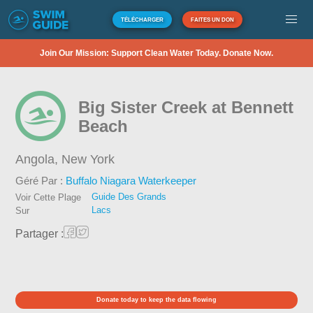
TÉLÉCHARGER
FAITES UN DON
Join Our Mission: Support Clean Water Today. Donate Now.
Big Sister Creek at Bennett
Beach
Angola,
New York
Géré Par :
Buffalo Niagara Waterkeeper
Guide Des Grands
Voir Cette Plage
Lacs
Sur
Partager :
Donate today to keep the data flowing