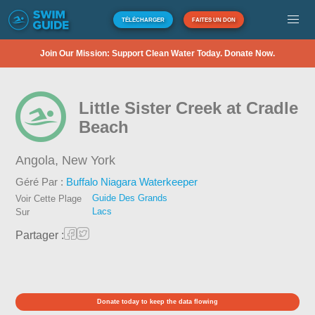
TÉLÉCHARGER
FAITES UN DON
Join Our Mission: Support Clean Water Today. Donate Now.
Little Sister Creek at Cradle
Beach
Angola,
New York
Géré Par :
Buffalo Niagara Waterkeeper
Guide Des Grands
Voir Cette Plage
Lacs
Sur
Partager :
Donate today to keep the data flowing