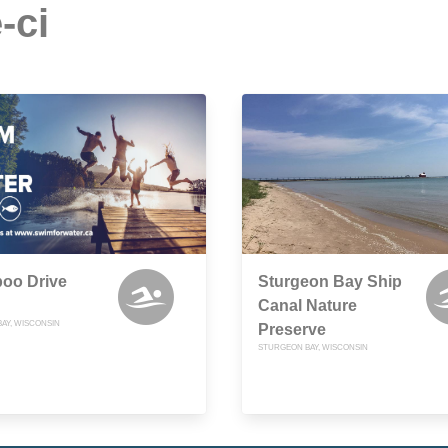
-ci
poo Drive
Sturgeon Bay Ship
Canal Nature
AY, WISCONSIN
Preserve
STURGEON BAY, WISCONSIN