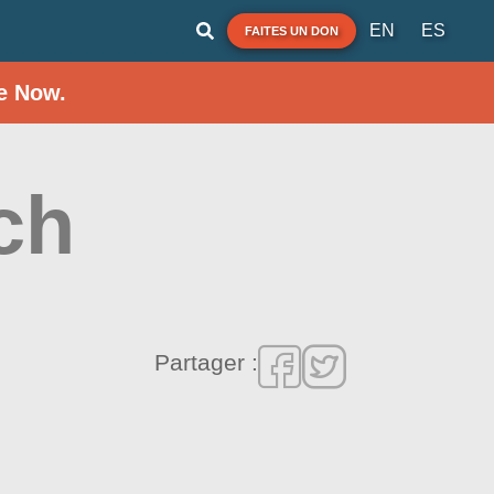
EN
ES
FAITES UN DON
e Now.
ch
Partager :