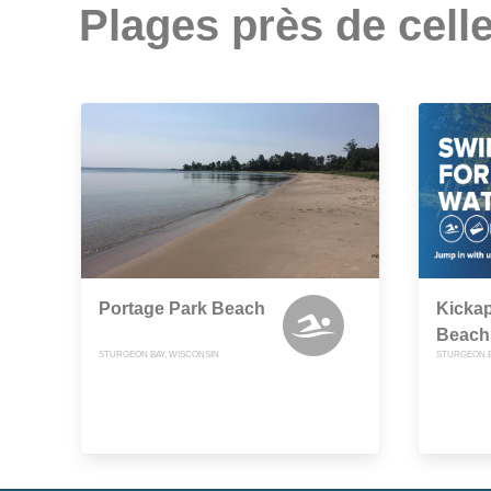
Plages près de celle
Portage Park Beach
Kicka
Beach
STURGEON BAY, WISCONSIN
STURGEON B