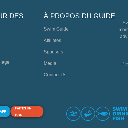
UR DES
À PROPOS DU GUIDE
Sw
Swim Guide
mome
advi
Affiliates
Sponsors
plage
Media
Ple
Contact Us
FAITES UN
 APP
DON