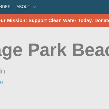
INDER
ABOUT
Our Mission: Support Clean Water Today. Donat
age Park Bea
in
er