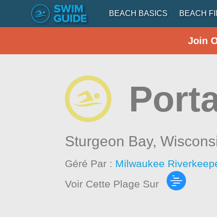
BEACH BASICS
BEACH F
Join 
Port
Sturgeon Bay,
Wiscons
Géré Par :
Milwaukee Riverkeep
Voir Cette Plage Sur