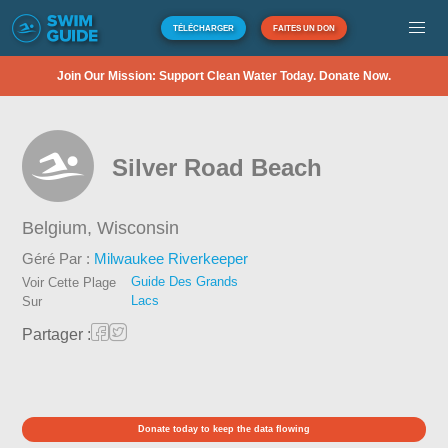
TÉLÉCHARGER
FAITES UN DON
Join Our Mission: Support Clean Water Today. Donate Now.
Silver Road Beach
Belgium,
Wisconsin
Géré Par :
Milwaukee Riverkeeper
Guide Des Grands
Voir Cette Plage
Lacs
Sur
Partager :
Donate today to keep the data flowing