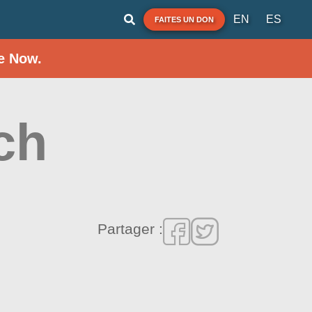
EN
ES
FAITES UN DON
e Now.
ch
Partager :