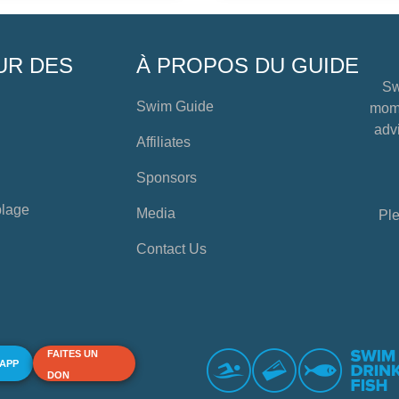
UR DES
À PROPOS DU GUIDE
Sw
Swim Guide
mome
advi
Affiliates
Sponsors
plage
Media
Ple
Contact Us
FAITES UN
 APP
DON