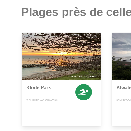
Plages près de celle
Klode Park
Atwate
WHITEFISH BAY, WISCONSIN
SHOREWOOD