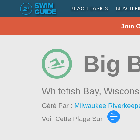
BEACH BASICS
BEACH F
Join 
Big 
Whitefish Bay,
Wiscons
Géré Par :
Milwaukee Riverkeep
Voir Cette Plage Sur