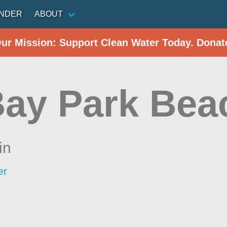
INDER
ABOUT
Our Mission: Support Clean Water Today. Donat
Bay Park Bea
in
er