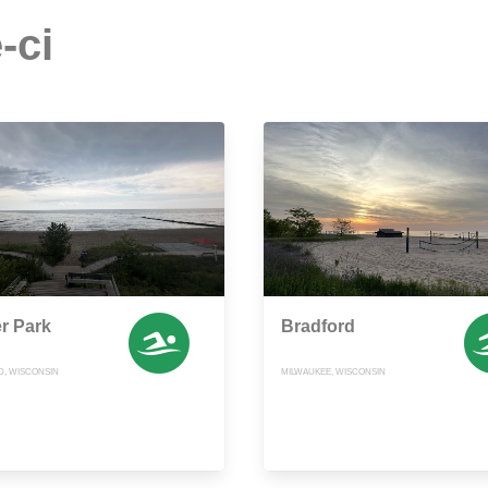
-ci
r Park
Bradford
, WISCONSIN
MILWAUKEE, WISCONSIN