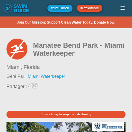
TÉLÉCHARGER
FAITES UN DON
Join Our Mission: Support Clean Water Today. Donate Now.
Manatee Bend Park - Miami
Waterkeeper
Miami,
Florida
Géré Par :
Miami Waterkeeper
Partager :
Donate today to keep the data flowing