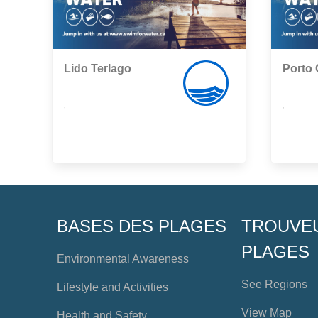
Lido Terlago
Porto 
,
,
BASES DES PLAGES
TROUVE
PLAGES
Environmental Awareness
See Regions
Lifestyle and Activities
View Map
Health and Safety