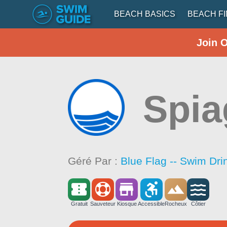
BEACH BASICS
BEACH F
Join 
Spia
Géré Par :
Blue Flag -- Swim Dri
Gratuit
Sauveteur
Kiosque
Accessible
Rocheux
Côtier