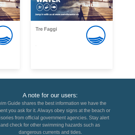
Tre Faggi
,
A note for our users:
im Guide shares the best information we have the
nt you ask for it. Always obey signs at the beach or
sories from official government agencies. Stay alert
and check for other swimming hazards such as
dangerous currents and tides.