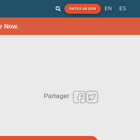
EN
ES
FAITES UN DON
e Now.
Partager :