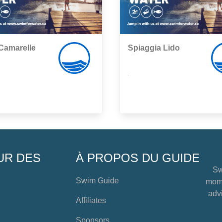
Camarelle
Spiaggia Lido
,
UR DES
À PROPOS DU GUIDE
Sw
Swim Guide
mome
advi
Affiliates
Sponsors