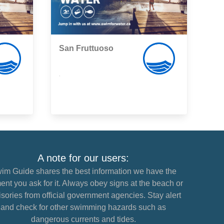
San Fruttuoso
,
A note for our users:
im Guide shares the best information we have the
nt you ask for it. Always obey signs at the beach or
sories from official government agencies. Stay alert
and check for other swimming hazards such as
dangerous currents and tides.