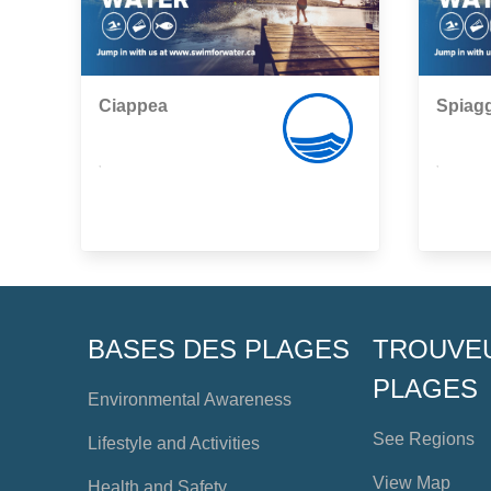
Ciappea
Spiagg
,
,
BASES DES PLAGES
TROUVE
PLAGES
Environmental Awareness
See Regions
Lifestyle and Activities
View Map
Health and Safety