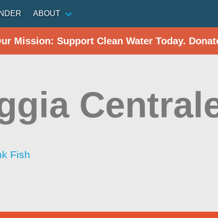
INDER
ABOUT
Our Mission: Support Clean Water Today. Donat
ggia Centrale
nk Fish