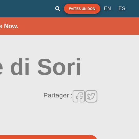
EN
ES
FAITES UN DON
e Now.
 di Sori
Partager :