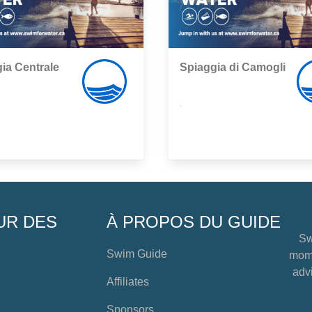
ia Centrale
Spiaggia di Camogli
,
UR DES
À PROPOS DU GUIDE
Sw
Swim Guide
mome
advi
Affiliates
Sponsors