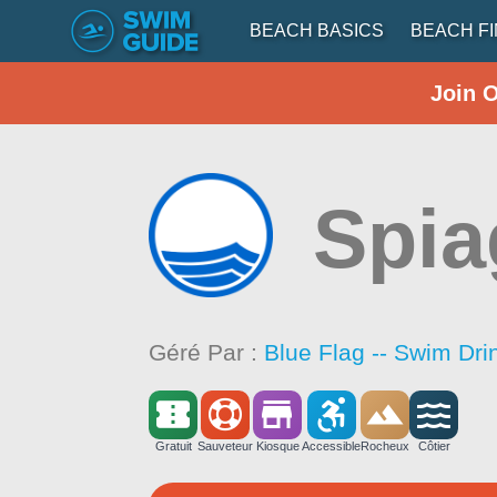
BEACH BASICS
BEACH F
Join 
Spia
Géré Par :
Blue Flag -- Swim Dri
Gratuit
Sauveteur
Kiosque
Accessible
Rocheux
Côtier