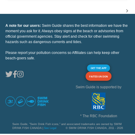
A note for our users:
Swim Guide shares the best information we have the
moment you ask for it. Always obey signs at the beach or advisories from
official government agencies. Stay alert and check for other swimming
hazards such as dangerous currents and tides.
Please report your pollution concerns so Affiliates can help keep other
beach-goers safe.
GET THE APP
FAITES UN DON
Swim Guide is supported by
* The RBC Foundation
Swim Guide, "Swim Drink Fish icons," and associated trademarks are owned by SWIM
DRINK FISH CANADA |
See Legal
© SWIM DRINK FISH CANADA, 2011 - 2026