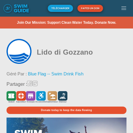
TÉLÉCHARGER
FAITES UN DON
Join Our Mission: Support Clean Water Today. Donate Now.
Lido di Gozzano
Géré Par :
Blue Flag -- Swim Drink Fish
Partager :
Gratuit
Sauveteur
Kiosque
Accessible
Sablonneux
Intérieur
Donate today to keep the data flowing