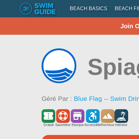
BEACH BASICS
BEACH F
Join 
Spia
Géré Par :
Blue Flag -- Swim Dri
Gratuit
Sauveteur
Kiosque
Accessible
Rocheux
Intérieur