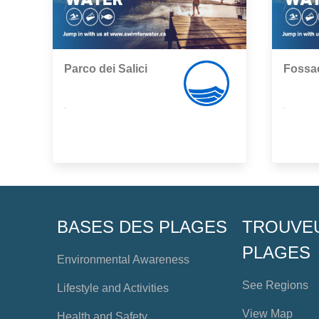
Parco dei Salici
Fossa
,
,
BASES DES PLAGES
TROUVE
PLAGES
Environmental Awareness
See Regions
Lifestyle and Activities
View Map
Health and Safety