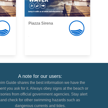
Piazza Sirena
,
A note for our users:
im Guide shares the best information we have the
nt you ask for it. Always obey signs at the beach or
sories from official government agencies. Stay alert
and check for other swimming hazards such as
dangerous currents and tides.