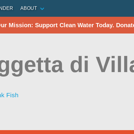
INDER
ABOUT
Our Mission: Support Clean Water Today. Donat
ggetta di Vil
nk Fish