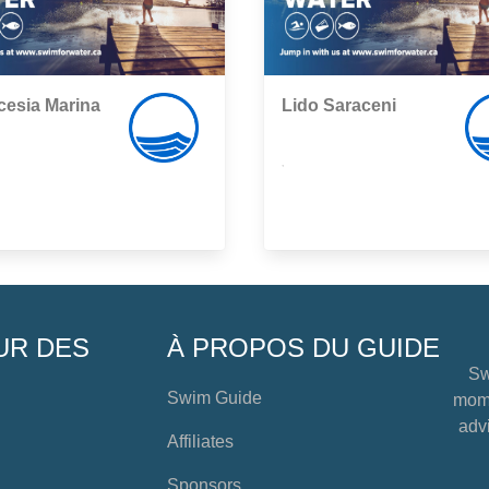
cesia Marina
Lido Saraceni
,
UR DES
À PROPOS DU GUIDE
Sw
Swim Guide
mome
advi
Affiliates
Sponsors