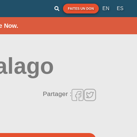
EN
ES
FAITES UN DON
e Now.
lalago
Partager :