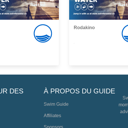
Rodakino
,
UR DES
À PROPOS DU GUIDE
Sw
Swim Guide
mome
advi
Affiliates
Sponsors