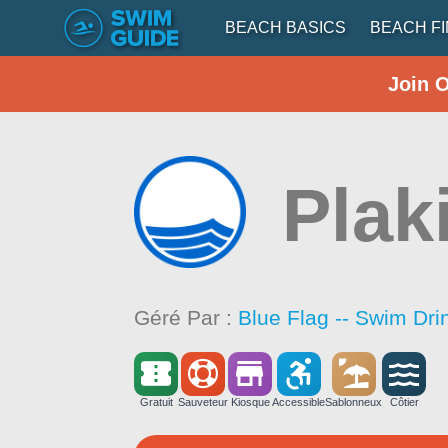
BEACH BASICS
BEACH F
Join 
Plak
Géré Par :
Blue Flag -- Swim Dri
Gratuit
Sauveteur
Kiosque
Accessible
Sablonneux
Côtier