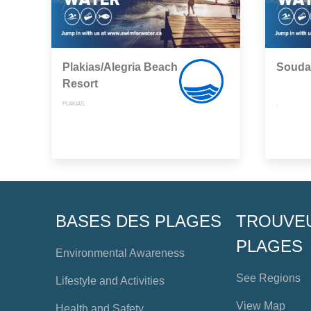
Plakias/Alegria Beach
Souda
Resort
PLAKIAS,
,
BASES DES PLAGES
TROUVE
PLAGES
Environmental Awareness
See Regions
Lifestyle and Activities
View Map
Health and Safety