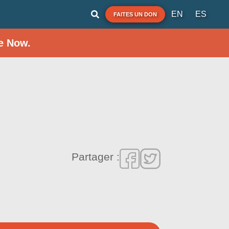
EN
ES
FAITES UN DON
e Now.
Partager :