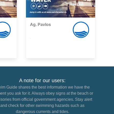
Ag. Pavlos
,
A note for our users:
im Guide shares the best information we have the
nt you ask for it. Always obey signs at the beach or
sories from official government agencies. Stay alert
and check for other swimming hazards such as
dangerous currents and tides.