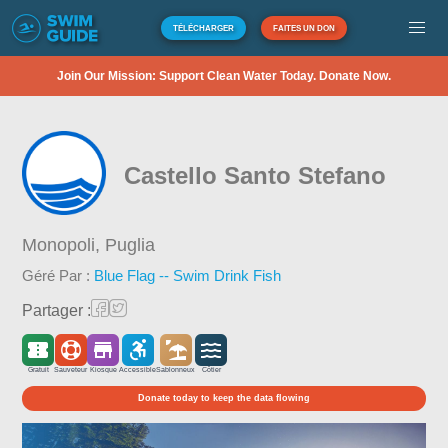
TÉLÉCHARGER
FAITES UN DON
Join Our Mission: Support Clean Water Today. Donate Now.
Castello Santo Stefano
Monopoli,
Puglia
Géré Par :
Blue Flag -- Swim Drink Fish
Partager :
Gratuit
Sauveteur
Kiosque
Accessible
Sablonneux
Côtier
Donate today to keep the data flowing