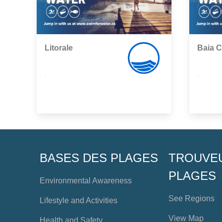
Litorale
Baia 
,
,
BASES DES PLAGES
TROUVE
PLAGES
Environmental Awareness
See Regions
Lifestyle and Activities
View Map
Health and Safety