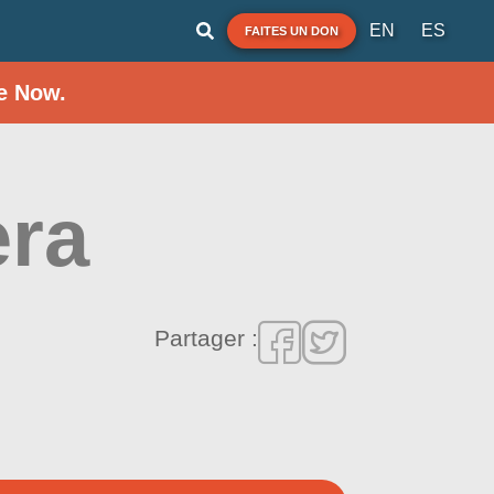
EN
ES
FAITES UN DON
e Now.
era
Partager :