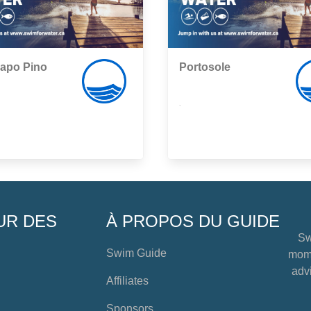
Capo Pino
Portosole
,
UR DES
À PROPOS DU GUIDE
Sw
Swim Guide
mome
advi
Affiliates
Sponsors