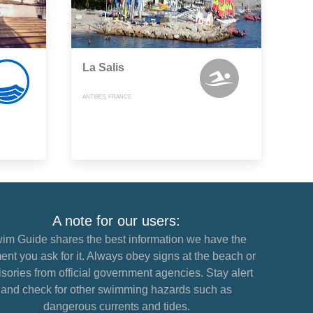
La Salis
ANTIBES, FRANCE
A note for our users:
im Guide shares the best information we have the
nt you ask for it. Always obey signs at the beach or
sories from official government agencies. Stay alert
and check for other swimming hazards such as
dangerous currents and tides.