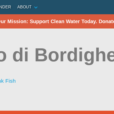
INDER
ABOUT
Our Mission: Support Clean Water Today. Donat
o di Bordigh
nk Fish