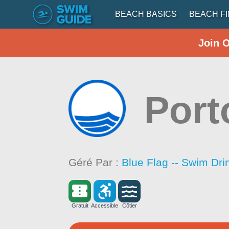
BEACH BASICS
BEACH F
Join 
Port
Géré Par :
Blue Flag -- Swim Dri
Gratuit
Accessible
Côtier