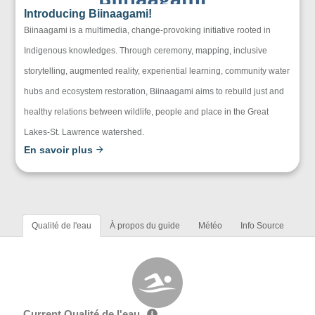
Introducing Biinaagami!
Biinaagami is a multimedia, change-provoking initiative rooted in
Indigenous knowledges. Through ceremony, mapping, inclusive
storytelling, augmented reality, experiential learning, community water
hubs and ecosystem restoration, Biinaagami aims to rebuild just and
healthy relations between wildlife, people and place in the Great
Lakes-St. Lawrence watershed.
En savoir plus
Qualité de l'eau
À propos du guide
Météo
Info Source
Current Qualité de l'eau