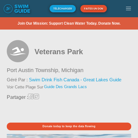
TÉLÉCHARGER
FAITES UN DON
Join Our Mission: Support Clean Water Today. Donate Now.
Veterans Park
Port Austin Township,
Michigan
Géré Par :
Swim Drink Fish Canada - Great Lakes Guide
Guide Des Grands Lacs
Voir Cette Plage Sur
Partager :
Donate today to keep the data flowing