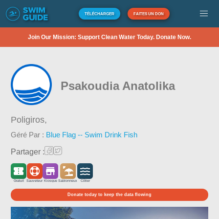
TÉLÉCHARGER
FAITES UN DON
Join Our Mission: Support Clean Water Today. Donate Now.
Psakoudia Anatolika
Poligiros,
Géré Par :
Blue Flag -- Swim Drink Fish
Partager :
Gratuit
Sauveteur
Kiosque
Sablonneux
Côtier
Donate today to keep the data flowing