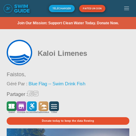
TÉLÉCHARGER
FAITES UN DON
Join Our Mission: Support Clean Water Today. Donate Now.
Kaloi Limenes
Faistos,
Géré Par :
Blue Flag -- Swim Drink Fish
Partager :
Gratuit
Kiosque
Accessible
Sablonneux
Côtier
Donate today to keep the data flowing