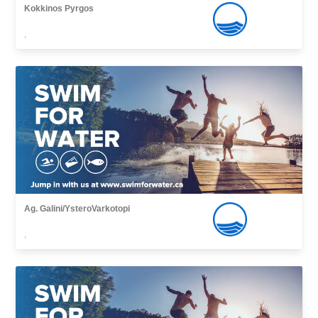
Kokkinos Pyrgos
,
Ag. Galini/YsteroVarkotopi
,