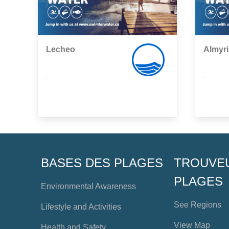
Lecheo
Almyri
,
,
BASES DES PLAGES
TROUVE
PLAGES
Environmental Awareness
See Regions
Lifestyle and Activities
View Map
Health and Safety