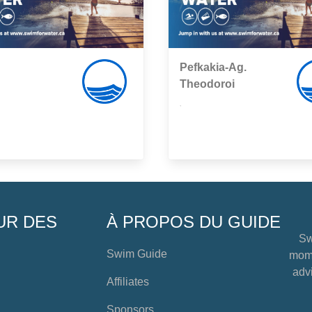
Pefkakia-Ag.
Theodoroi
,
UR DES
À PROPOS DU GUIDE
Sw
Swim Guide
mome
advi
Affiliates
Sponsors