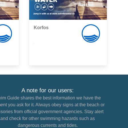
Korfos
,
A note for our users:
im Guide shares the best information we have the
nt you ask for it. Always obey signs at the beach or
sories from official government agencies. Stay alert
and check for other swimming hazards such as
dangerous currents and tides.