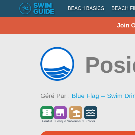
BEACH BASICS
BEACH F
Join 
Posi
Géré Par :
Blue Flag -- Swim Dri
Gratuit
Kiosque
Sablonneux
Côtier