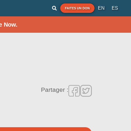
EN
ES
FAITES UN DON
e Now.
Partager :