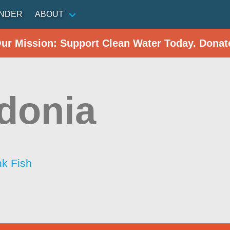
INDER
ABOUT
Our Mission: Support Clean Water Today. Donat
donia
nk Fish