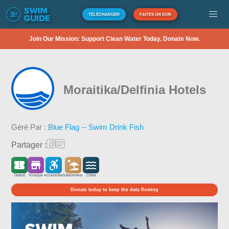
TÉLÉCHARGER
FAITES UN DON
Join Our Mission: Support Clean Water Today. Donate Now.
Moraitika/Delfinia Hotels
Géré Par :
Blue Flag -- Swim Drink Fish
Partager :
Gratuit
Kiosque
Accessible
Sablonneux
Côtier
Donate today to keep the data flowing