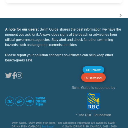
A note for our users:
Swim Guide shares the best information we have the
moment you ask for it. Always obey signs at the beach or advisories from
official government agencies. Stay alert and check for other swimming
hazards such as dangerous currents and tides.
Please report your pollution concerns so Affiliates can help keep other
beach-goers safe.
GET THE APP
FAITES UN DON
Swim Guide is supported by
* The RBC Foundation
Swim Guide, "Swim Drink Fish icons," and associated trademarks are owned by SWIM
DRINK FISH CANADA |
See Legal
© SWIM DRINK FISH CANADA, 2011 - 2026