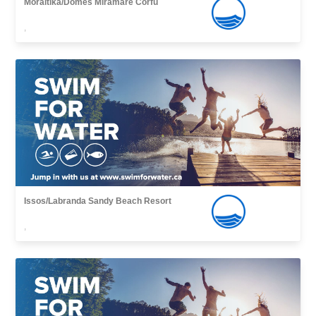
Moraitika/Domes Miramare Corfu
,
Issos/Labranda Sandy Beach Resort
,