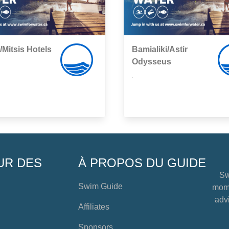
Mitsis Hotels
Bamialiki/Astir
Odysseus
,
UR DES
À PROPOS DU GUIDE
Sw
Swim Guide
mome
advi
Affiliates
Sponsors