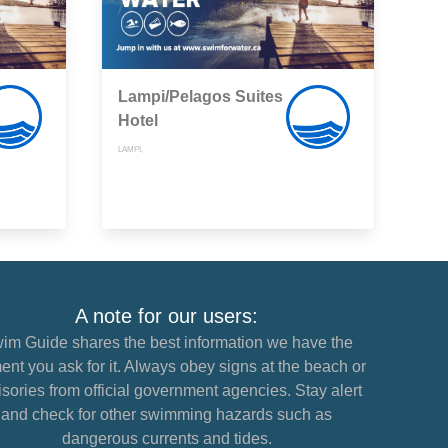
Lampi/Pelagos Suites
Hotel
LAMPI,
A note for our users:
im Guide shares the best information we have the
nt you ask for it. Always obey signs at the beach or
sories from official government agencies. Stay alert
and check for other swimming hazards such as
dangerous currents and tides.