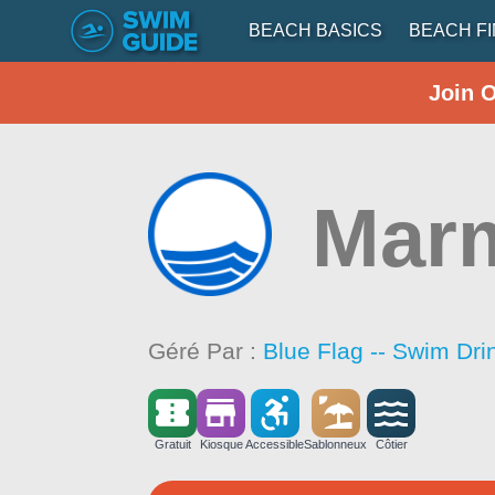
BEACH BASICS
BEACH F
Join 
Marm
Géré Par :
Blue Flag -- Swim Dri
Gratuit
Kiosque
Accessible
Sablonneux
Côtier