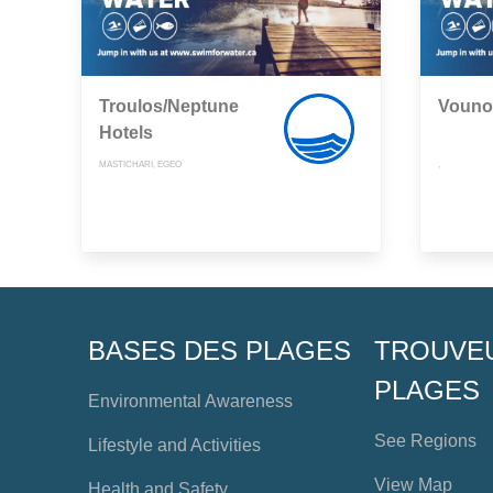
Troulos/Neptune
Vouno/
Hotels
MASTICHARI, EGEO
,
BASES DES PLAGES
TROUVE
PLAGES
Environmental Awareness
See Regions
Lifestyle and Activities
View Map
Health and Safety