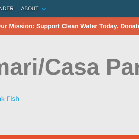
INDER
ABOUT
Our Mission: Support Clean Water Today. Donat
ari/Casa Pa
nk Fish