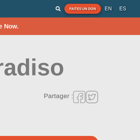
EN
ES
FAITES UN DON
e Now.
radiso
Partager :