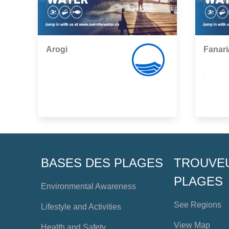
Arogi
Fanari
,
,
BASES DES PLAGES
TROUVE
PLAGES
Environmental Awareness
See Regions
Lifestyle and Activities
View Map
Health and Safety