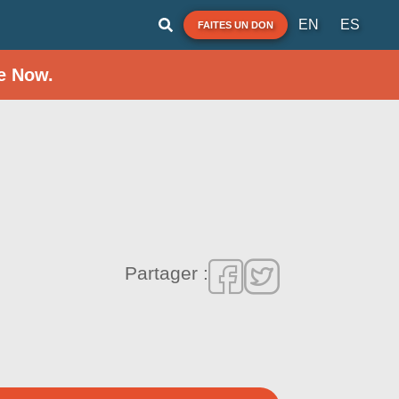
EN
ES
FAITES UN DON
e Now.
Partager :