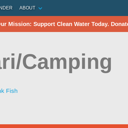
INDER
ABOUT
Our Mission: Support Clean Water Today. Donat
ri/Camping
nk Fish