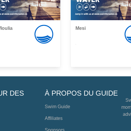
/Ioulia
Mesi
,
UR DES
À PROPOS DU GUIDE
Sw
Swim Guide
mome
advi
Affiliates
Sponsors