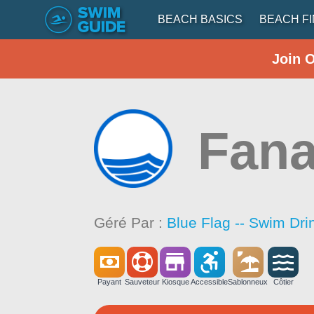
BEACH BASICS
BEACH F
Join 
Fana
Géré Par :
Blue Flag -- Swim Dri
Payant
Sauveteur
Kiosque
Accessible
Sablonneux
Côtier