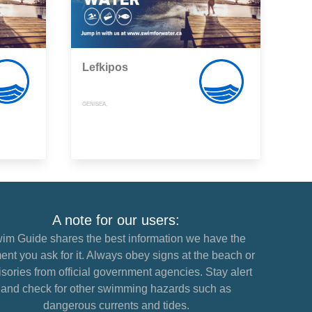
Lefkipos
GENISEA,
A note for our users:
im Guide shares the best information we have the
nt you ask for it. Always obey signs at the beach or
sories from official government agencies. Stay alert
and check for other swimming hazards such as
dangerous currents and tides.