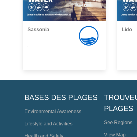
Sassonia
Lido
,
,
BASES DES PLAGES
TROUVE
PLAGES
Environmental Awareness
See Regions
Lifestyle and Activities
View Map
Health and Safety