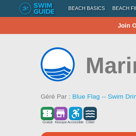
BEACH BASICS
BEACH F
Join 
Mari
Géré Par :
Blue Flag -- Swim Dri
Gratuit
Kiosque
Accessible
Côtier