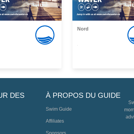
Nord
,
UR DES
À PROPOS DU GUIDE
Sw
Swim Guide
mome
advi
Affiliates
Sponsors