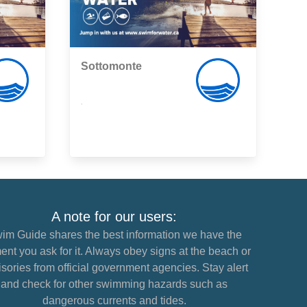
Sottomonte
,
A note for our users:
im Guide shares the best information we have the
nt you ask for it. Always obey signs at the beach or
sories from official government agencies. Stay alert
and check for other swimming hazards such as
dangerous currents and tides.