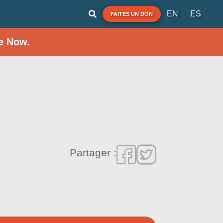
EN
ES
FAITES UN DON
e Now.
i
Partager :