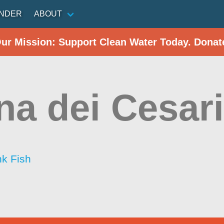
INDER
ABOUT
Our Mission: Support Clean Water Today. Donat
na dei Cesar
nk Fish