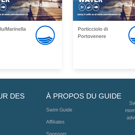
lu/Marinella
Porticciolo di
Portovenere
,
UR DES
À PROPOS DU GUIDE
Sw
Swim Guide
mome
advi
Affiliates
Sponsors