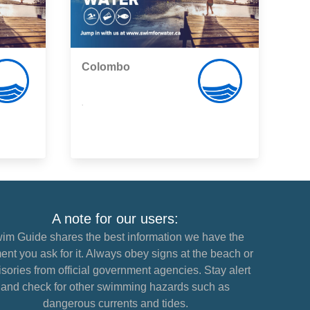
Colombo
,
A note for our users:
im Guide shares the best information we have the
nt you ask for it. Always obey signs at the beach or
sories from official government agencies. Stay alert
and check for other swimming hazards such as
dangerous currents and tides.