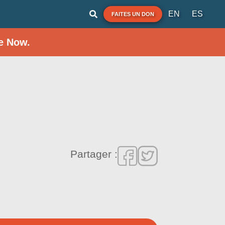
EN
ES
FAITES UN DON
e Now.
Partager :