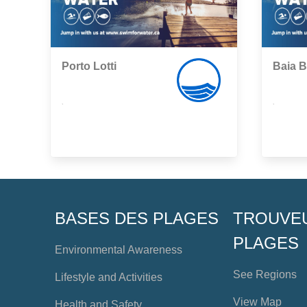
Porto Lotti
Baia B
,
,
BASES DES PLAGES
TROUVE
PLAGES
Environmental Awareness
See Regions
Lifestyle and Activities
View Map
Health and Safety