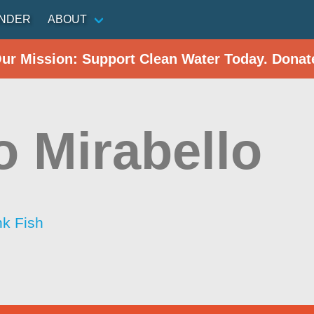
INDER
ABOUT
Our Mission: Support Clean Water Today. Donat
o Mirabello
nk Fish