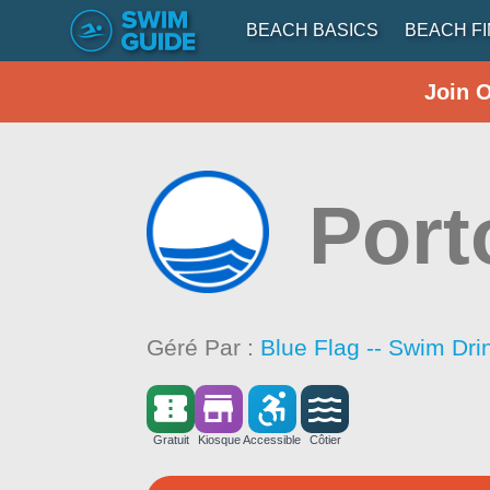
BEACH BASICS
BEACH F
Join 
Port
Géré Par :
Blue Flag -- Swim Dri
Gratuit
Kiosque
Accessible
Côtier