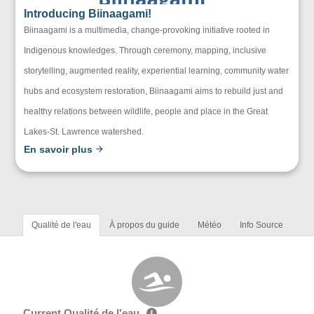
Introducing Biinaagami!
Biinaagami is a multimedia, change-provoking initiative rooted in
Indigenous knowledges. Through ceremony, mapping, inclusive
storytelling, augmented reality, experiential learning, community water
hubs and ecosystem restoration, Biinaagami aims to rebuild just and
healthy relations between wildlife, people and place in the Great
Lakes-St. Lawrence watershed.
En savoir plus
Qualité de l'eau
À propos du guide
Météo
Info Source
Current Qualité de l'eau