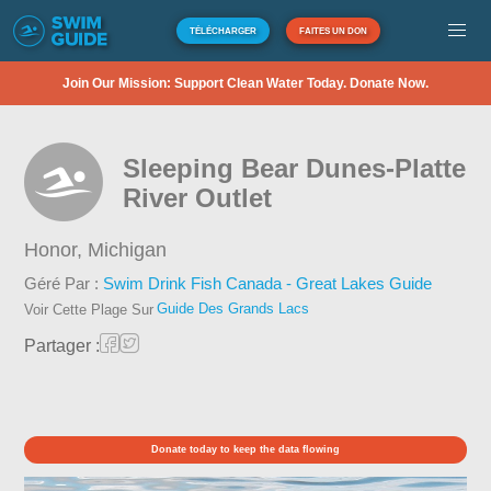
TÉLÉCHARGER
FAITES UN DON
Join Our Mission: Support Clean Water Today. Donate Now.
Sleeping Bear Dunes-Platte
River Outlet
Honor,
Michigan
Géré Par :
Swim Drink Fish Canada - Great Lakes Guide
Guide Des Grands Lacs
Voir Cette Plage Sur
Partager :
Donate today to keep the data flowing