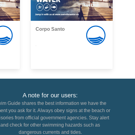
Corpo Santo
,
A note for our users:
im Guide shares the best information we have the
nt you ask for it. Always obey signs at the beach or
sories from official government agencies. Stay alert
and check for other swimming hazards such as
dangerous currents and tides.