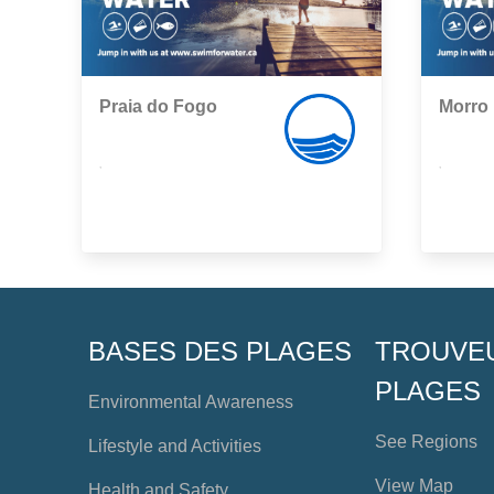
Praia do Fogo
Morro
,
,
BASES DES PLAGES
TROUVE
PLAGES
Environmental Awareness
See Regions
Lifestyle and Activities
View Map
Health and Safety