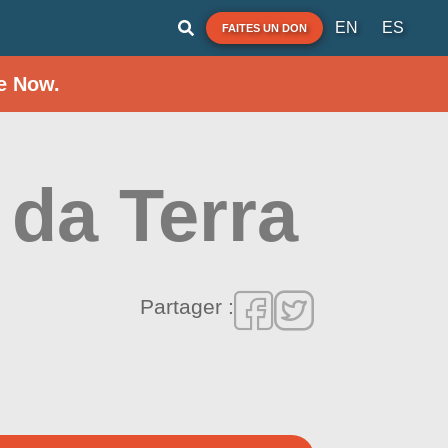
EN
ES
FAITES UN DON
e Now.
 da Terra
Partager :