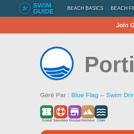
BEACH BASICS
BEACH F
Join 
Port
Géré Par :
Blue Flag -- Swim Dri
Gratuit
Sauveteur
Kiosque
Rocheux
Côtier