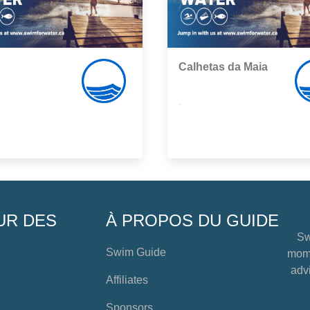
Calhetas da Maia
,
UR DES
À PROPOS DU GUIDE
Sw
Swim Guide
mome
advi
Affiliates
Sponsors