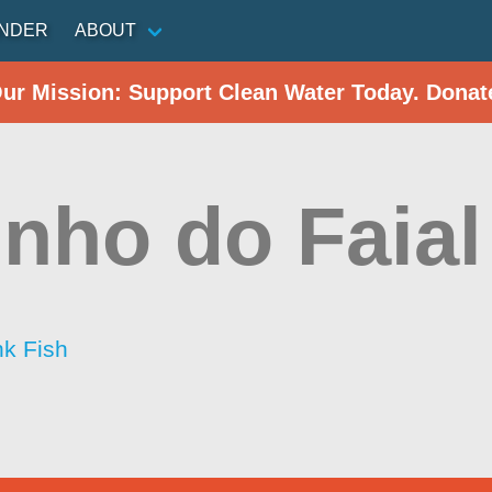
INDER
ABOUT
Our Mission: Support Clean Water Today. Donat
inho do Faial
nk Fish