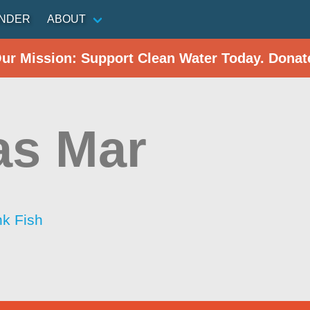
INDER
ABOUT
Our Mission: Support Clean Water Today. Donat
as Mar
nk Fish