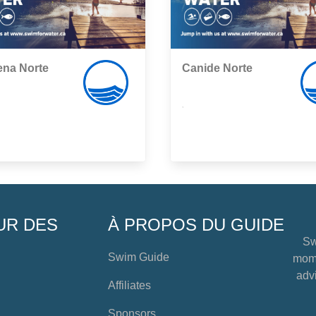
ena Norte
Canide Norte
,
UR DES
À PROPOS DU GUIDE
Sw
Swim Guide
mome
advi
Affiliates
Sponsors