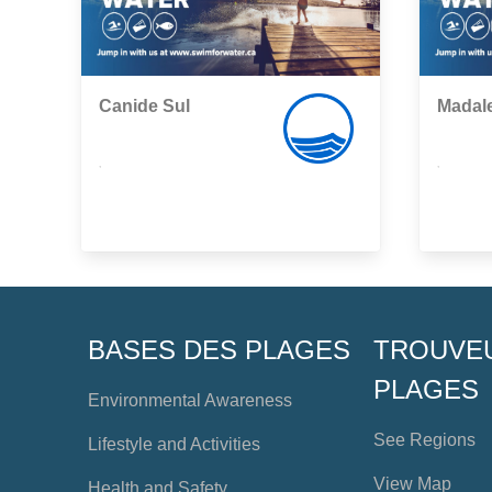
Canide Sul
Madal
,
,
BASES DES PLAGES
TROUVE
PLAGES
Environmental Awareness
See Regions
Lifestyle and Activities
View Map
Health and Safety