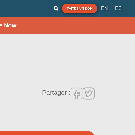
EN
ES
FAITES UN DON
e Now.
Partager :