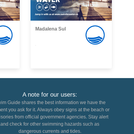
Madalena Sul
,
A note for our users:
im Guide shares the best information we have the
nt you ask for it. Always obey signs at the beach or
sories from official government agencies. Stay alert
and check for other swimming hazards such as
dangerous currents and tides.