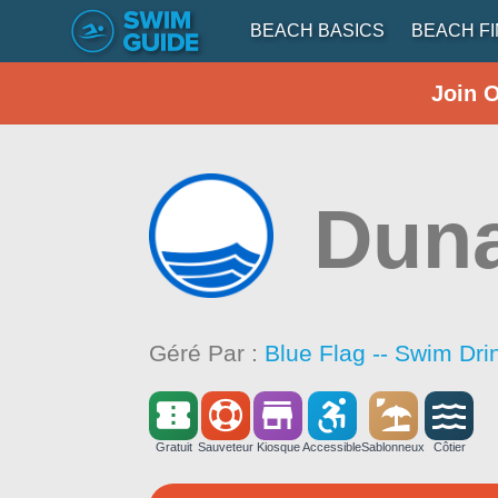
BEACH BASICS
BEACH F
Join 
Dun
Géré Par :
Blue Flag -- Swim Dri
Gratuit
Sauveteur
Kiosque
Accessible
Sablonneux
Côtier