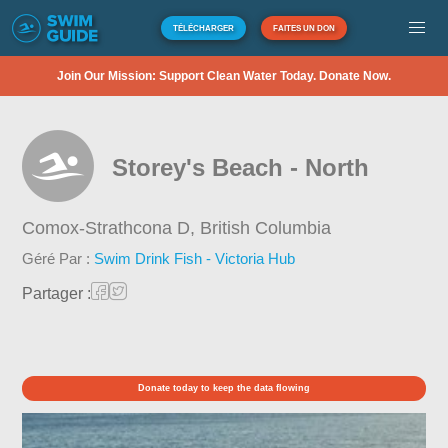
TÉLÉCHARGER
FAITES UN DON
Join Our Mission: Support Clean Water Today. Donate Now.
Storey's Beach - North
Comox-Strathcona D,
British Columbia
Géré Par :
Swim Drink Fish - Victoria Hub
Partager :
Donate today to keep the data flowing