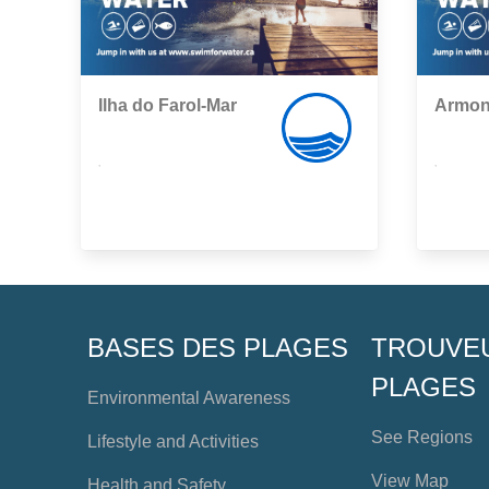
Ilha do Farol-Mar
Armon
,
,
BASES DES PLAGES
TROUVE
PLAGES
Environmental Awareness
See Regions
Lifestyle and Activities
View Map
Health and Safety