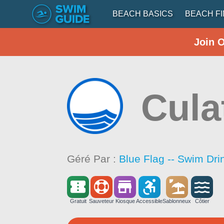
BEACH BASICS
BEACH F
Join 
Cula
Géré Par :
Blue Flag -- Swim Dri
Gratuit
Sauveteur
Kiosque
Accessible
Sablonneux
Côtier