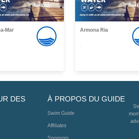
a-Mar
Armona Ria
,
UR DES
À PROPOS DU GUIDE
Sw
Swim Guide
mome
advi
Affiliates
Sponsors