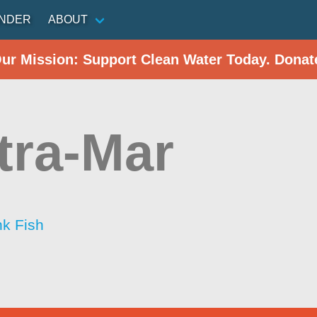
INDER
ABOUT
Our Mission: Support Clean Water Today. Donat
tra-Mar
nk Fish