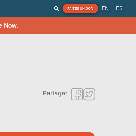
EN
ES
FAITES UN DON
e Now.
Partager :