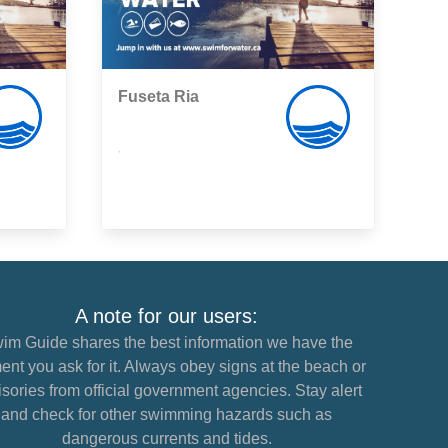
Fuseta Ria
,
A note for our users:
im Guide shares the best information we have the
nt you ask for it. Always obey signs at the beach or
sories from official government agencies. Stay alert
and check for other swimming hazards such as
dangerous currents and tides.